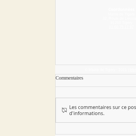
Coordonnées
Mairie de Tigery
32, Route de Lieusa
91250 Tigery
01 60 75 17 97
© Mairie de Tigery - 2021 |
Men
Commentaires
BIA à Tigery !
Les commentaires sur ce post
d'informations.