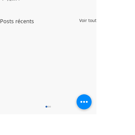
Posts récents
Voir tout
Commentaires
Soirée Jeux