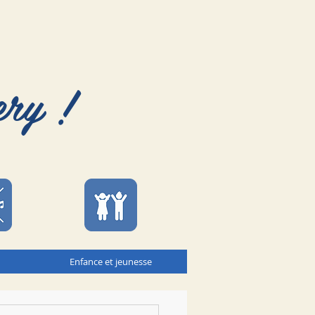
ery !
Enfance et jeunesse