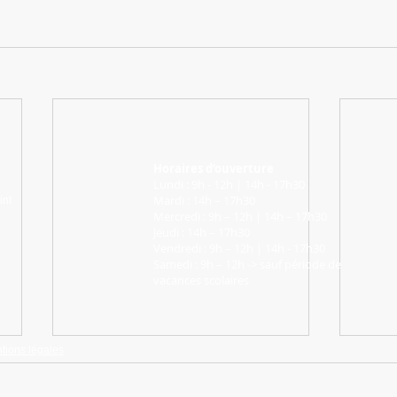
Horaires d’ouverture
Lundi : 9h - 12h | 14h - 17h30
Mardi : 14h – 17h30
int
Mercredi : 9h – 12h | 14h – 17h30
Jeudi : 14h – 17h30
Vendredi : 9h – 12h | 14h - 17h30
Samedi : 9h – 12h -> sauf période de
vacances scolaires
tions légales