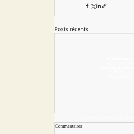
Posts récents
Coordonnées
Mairie de Tigery
32, Route de Lieusa
91250 Tigery
01 60 75 17 97
© Mairie de Tigery - 2021 |
Men
Cantine - Menus de décembre
Commentaires
2025 à février 2026