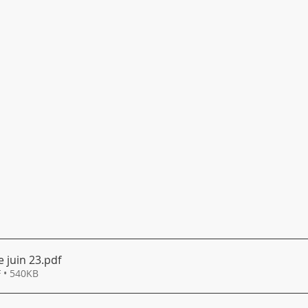
 juin 23
.pdf
 • 540KB