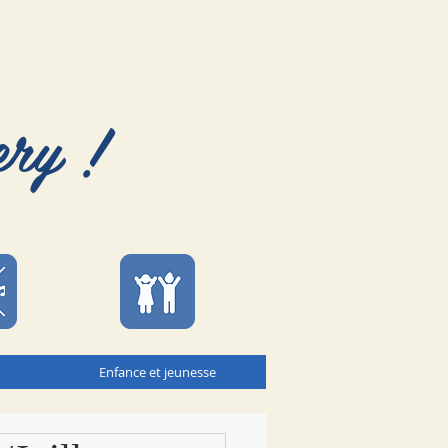
ery !
Enfance et jeunesse