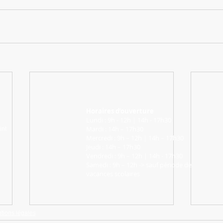
Horaires d’ouverture
Lundi : 9h - 12h | 14h - 17h30
Mardi : 14h – 17h30
int
Mercredi : 9h – 12h | 14h – 17h30
Jeudi : 14h – 17h30
Vendredi : 9h – 12h | 14h - 17h30
Samedi : 9h – 12h -> sauf période de
vacances scolaires
tions légales