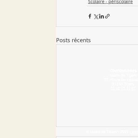
Scolaire - périscolaire
Posts récents
Coordonnées
Mairie de Tigery
32, Route de Lieusa
91250 Tigery
01 60 75 17 97
© Mairie de Tigery - 2021 |
Men
Cantine - Menus de décembre