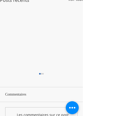
Posts récents
Commentaires
Les commentaires sur ce post
[Rappel : Dossiers Familles
VIGILANCE CA