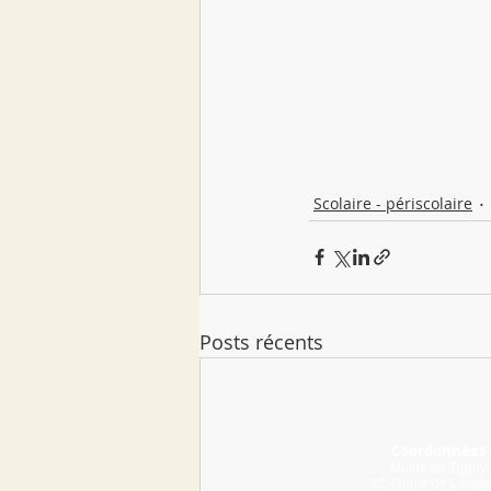
Scolaire - périscolaire
Posts récents
Coordonnées
Mairie de Tigery
32, Route de Lieusa