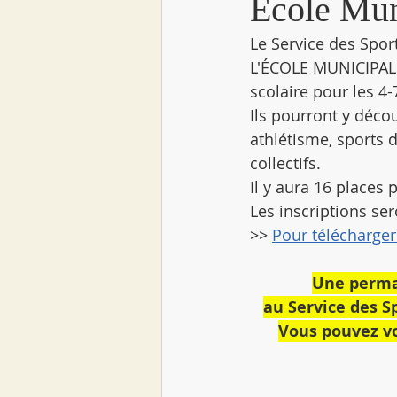
École Mun
Le Service des Spor
L'ÉCOLE MUNICIPALE
scolaire pour les 4-
Ils pourront y décou
athlétisme, sports d
collectifs. 
Il y aura 16 places 
Les inscriptions ser
>> 
Pour télécharger 
Une perman
au Service des Sp
Vous pouvez vo