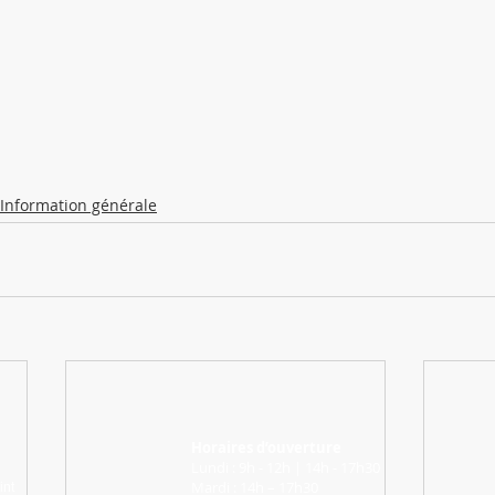
Information générale
Horaires d’ouverture
Lundi : 9h - 12h | 14h - 17h30
Mardi : 14h – 17h30
int