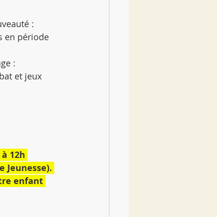
veauté : 
 en période 
ge : 
at et jeux 
 à 12h 
e Jeunesse). 
tre enfant 