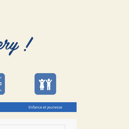
ery !
Enfance et jeunesse