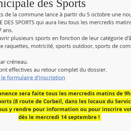
icipale des Sports
ts de la commune lance à partir du 5 octobre une nou
 DES SPORTS qui aura lieu tous les mercredis matins
7 ans. 
vrir plusieurs sports en fonction de leur catégorie d'â
e raquettes, motricité, sports outdoor, sports de comb
par créneau. 
ont effectives au retour complet du dossier. 
le formulaire d'inscription
ence sera faite tous les mercredis matins de 9h
orts (8 route de Corbeil, dans les locaux du Servic
us y rendre pour information ou pour inscrire vo
dès le mercredi 14 septembre ! 